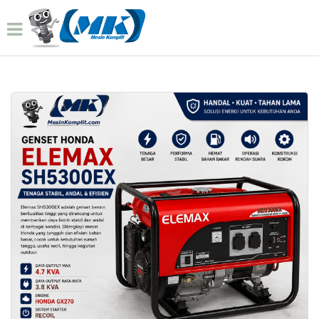
Home
Produk
Genset Honda Elemax 4kva Gen
014