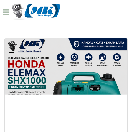
Home
Produk
Genset Honda Silent Elemax 1kva
Gen 012