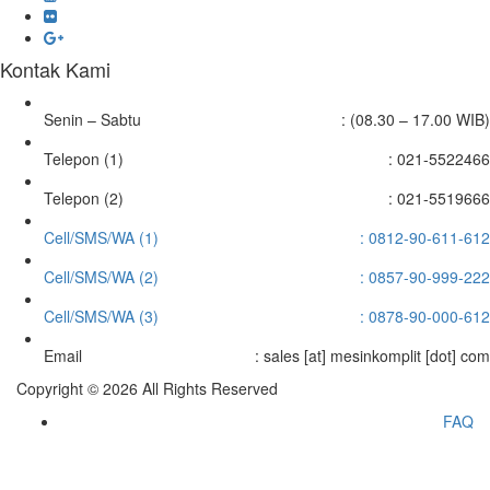
Kontak Kami
Senin – Sabtu
: (08.30 – 17.00 WIB)
Telepon (1)
: 021-5522466
Telepon (2)
: 021-5519666
Cell/SMS/WA (1)
: 0812-90-611-612
Cell/SMS/WA (2)
: 0857-90-999-222
Cell/SMS/WA (3)
: 0878-90-000-612
Email
: sales [at] mesinkomplit [dot] com
Copyright © 2026 All Rights Reserved
FAQ