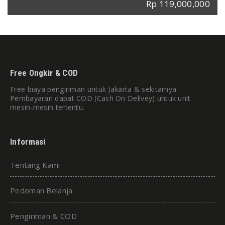
Rp 119,000,000
Free Ongkir & COD
Free biaya pengiriman untuk Jakarta & sekitarnya.
Pembayaran dapat COD (Cash On Delivey) untuk unit
mesin-mesin tertentu.
Informasi
Tentang Kami
Pedoman Belanja
Pengiriman & COD