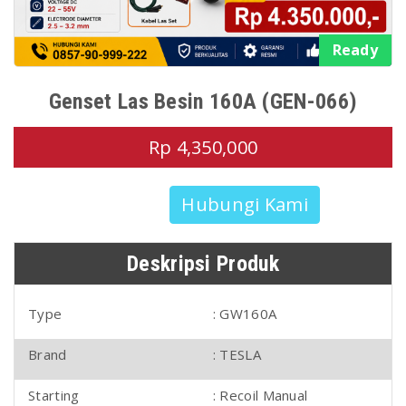
Ready
Genset Las Besin 160A (GEN-066)
Rp 4,350,000
Hubungi Kami
Deskripsi Produk
Type
: GW160A
Brand
: TESLA
Starting
: Recoil Manual