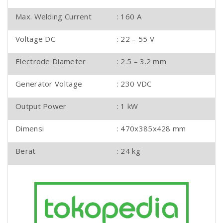
Max. Welding Current
: 160 A
Voltage DC
: 22 – 55 V
Electrode Diameter
: 2.5 – 3.2 mm
Generator Voltage
: 230 VDC
Output Power
: 1 kW
Dimensi
: 470x385x428 mm
Berat
: 24 kg